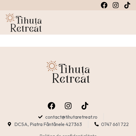
contact@tihutaretreat.ro
DC5A, Piatra Fântânele 427363
0747 661 722